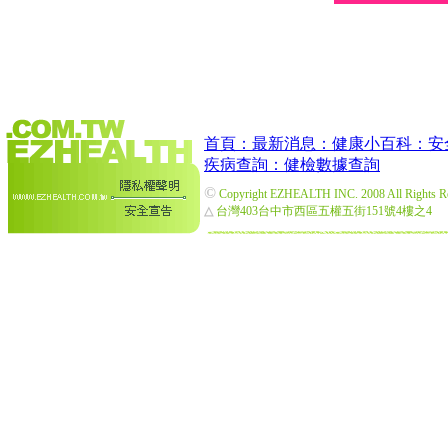
首頁：
最新消息：
健康小百科：
安
疾病查詢：
健檢數據查詢
©
Copyright EZHEALTH INC. 2008 All Rights R
△
台灣403台中市西區五權五街151號4樓之4