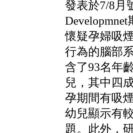
發表於7/8月號
Developm
懷疑孕婦吸
行為的腦部
含了93名年
兒，其中四
孕期間有吸
幼兒顯示有
題。此外，