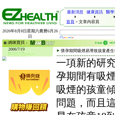
最新消息
健康資訊
醫學
首頁
>
文章內容頁
2026年8月8日星期六農曆6月26
日
媽咪寶貝
2006/7/19
懷孕期間吸煙易導致孩童產生
一項新的研
孕期間有吸
吸煙的孩童
問題，而且