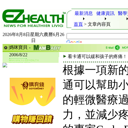
最新消息
健康資訊
醫學
首頁
>
文章內容頁
2026年8月8日星期六農曆6月26
日
媽咪寶貝
2006/8/22
看卡通可以緩和孩子的疼痛！
根據一項新
通可以幫助
的輕微醫療
力，並減少