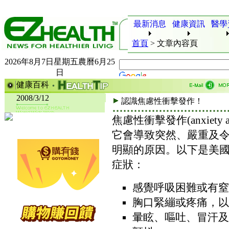
最新消息
健康資訊
醫學
首頁
>
文章內容頁
2026年8月7日星期五農曆6月25
日
健康百科
2008/3/12
認識焦慮性衝擊發作！
焦慮性衝擊發作(anxiety
它會導致突然、嚴重及
明顯的原因。以下是美
症狀：
感覺呼吸困難或有窒
胸口緊繃或疼痛，以
暈眩、嘔吐、冒汗及