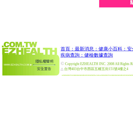
首頁：
最新消息：
健康小百科：
安
疾病查詢：
健檢數據查詢
©
Copyright EZHEALTH INC. 2008 All Rights R
△
台灣403台中市西區五權五街151號4樓之4