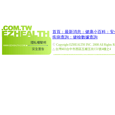
首頁：
最新消息：
健康小百科：
安
疾病查詢：
健檢數據查詢
©
Copyright EZHEALTH INC. 2008 All Rights R
△
台灣403台中市西區五權五街151號4樓之4