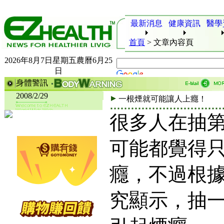
最新消息
健康資訊
醫學
首頁
>
文章內容頁
2026年8月7日星期五農曆6月25
日
身體警訊
2008/2/29
一根煙就可能讓人上癮！
很多人在抽
可能都覺得
癮，不過根
究顯示，抽