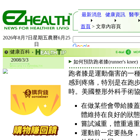
最新消息
健康資訊
醫學
首頁
>
文章內容頁
2026年8月7日星期五農曆6月25
日
健康百科
2008/3/3
如何預防跑者膝(runner's knee)
跑者膝是運動傷害的一
感到疼痛，特別是在跑
時。美國整形外科手術
在做某些會帶給膝蓋
體維持在良好的狀態
嘗試減重，體重過重
運動前一定要熱身，