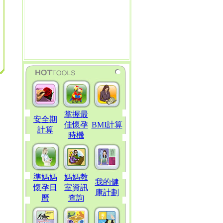
掌握最
安全期
佳懷孕
BMI計算
計算
時機
準媽媽
媽媽教
我的健
懷孕日
室資訊
康計劃
曆
查詢