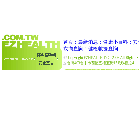
首頁：
最新消息：
健康小百科：
安
疾病查詢：
健檢數據查詢
©
Copyright EZHEALTH INC. 2008 All Rights R
△
台灣403台中市西區五權五街151號4樓之4