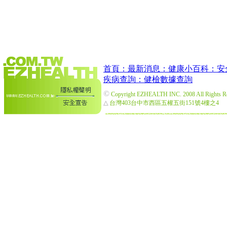
首頁：
最新消息：
健康小百科：
安
疾病查詢：
健檢數據查詢
©
Copyright EZHEALTH INC. 2008 All Rights R
△
台灣403台中市西區五權五街151號4樓之4