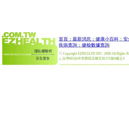
首頁：
最新消息：
健康小百科：
安
疾病查詢：
健檢數據查詢
©
Copyright EZHEALTH INC. 2008 All Rights R
△
台灣403台中市西區五權五街151號4樓之4