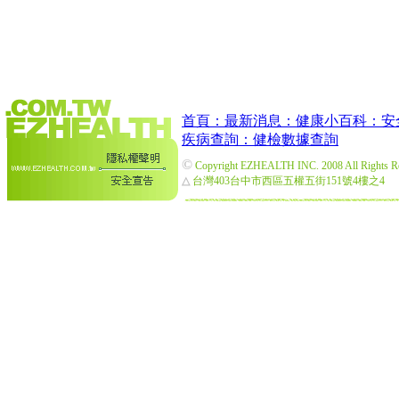
首頁：
最新消息：
健康小百科：
安
疾病查詢：
健檢數據查詢
©
Copyright EZHEALTH INC. 2008 All Rights R
△
台灣403台中市西區五權五街151號4樓之4