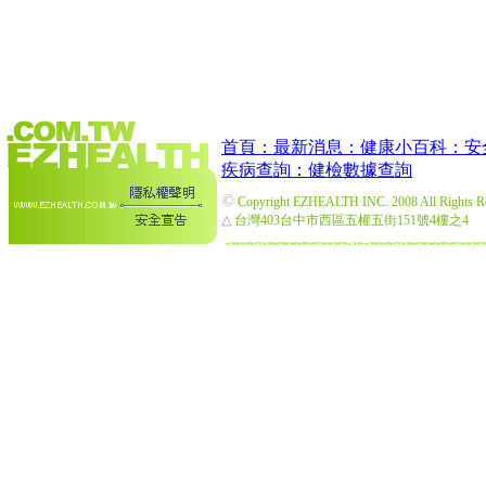
首頁：
最新消息：
健康小百科：
安
疾病查詢：
健檢數據查詢
©
Copyright EZHEALTH INC. 2008 All Rights R
△
台灣403台中市西區五權五街151號4樓之4